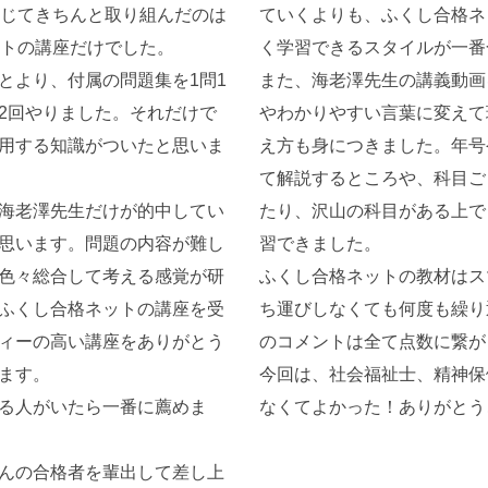
うじてきちんと取り組んだのは
ていくよりも、ふくし合格ネ
ットの講座だけでした。
く学習できるスタイルが一番
とより、付属の問題集を1問1
また、海老澤先生の講義動画
2回やりました。それだけで
やわかりやすい言葉に変えて
用する知識がついたと思いま
え方も身につきました。年号
て解説するところや、科目ご
海老澤先生だけが的中してい
たり、沢山の科目がある上で
思います。問題の内容が難し
習できました。
色々総合して考える感覚が研
ふくし合格ネットの教材はス
ふくし合格ネットの講座を受
ち運びしなくても何度も繰り
ィーの高い講座をありがとう
のコメントは全て点数に繋が
ます。
今回は、社会福祉士、精神保
る人がいたら一番に薦めま
なくてよかった！ありがとう
んの合格者を輩出して差し上