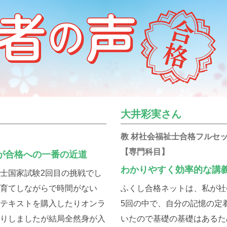
大井彩実さん
教 材社会福祉士合格フルセ
【専門科目】
が合格への一番の近道
わかりやすく効率的な講
士国家試験2回目の挑戦でし
子育てしながらで時間がない
ふくし合格ネットは、私が社
なテキストを購入したりオンラ
5回の中で、自分の記憶の定
たりしましたが結局全然身が入
いたので基礎の基礎はあるた