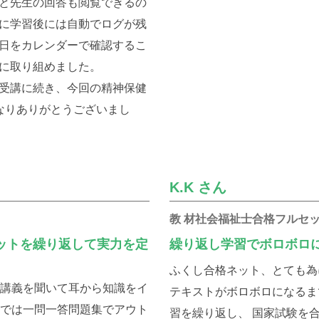
と先生の回答も閲覧できるの
に学習後には自動でログが残
日をカレンダーで確認するこ
に取り組めました。
受講に続き、今回の精神保健
なりありがとうございまし
K.K さん
教 材社会福祉士合格フルセ
ットを繰り返して実力を定
繰り返し学習でボロボロ
ふくし合格ネット、とても為
に講義を聞いて耳から知識をイ
テキストがボロボロになるま
家では一問一答問題集でアウト
習を繰り返し、 国家試験を