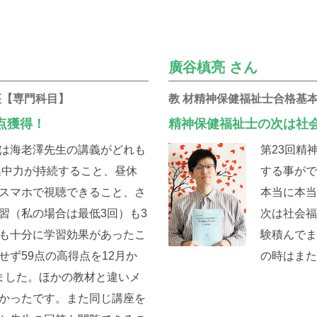
廣谷槙亮 さん
座【専門科目】
教 材精神保健福祉士合格基
点獲得！
精神保健福祉士の次は社
は海老澤先生の講義がどれも
第23回精
集中力が持続すること、昼休
する事が
スマホで視聴できること、さ
本当に本
習（私の場合は最低3回）も3
次は社会
も十分に学習効果があったこ
験積んで
ず59点の高得点を12月か
の時はま
ました。ほかの教材と違いメ
かったです。また同じ講座を